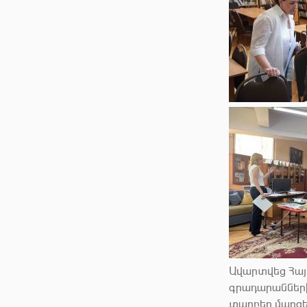
Ավարտվեց Հա
գրադարաններ
տարբեր մարզ