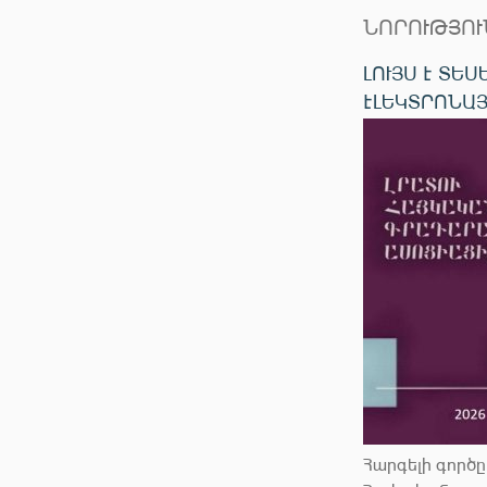
ՆՈՐՈՒԹՅՈՒ
ԼՈՒՅՍ Է ՏԵ
ԷԼԵԿՏՐՈՆԱՅ
Հարգելի գործ