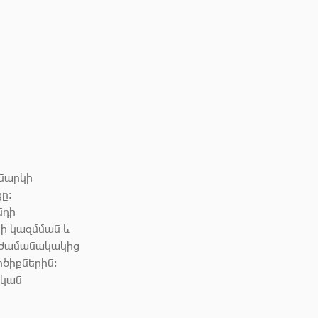
կնարկի
ը։
նդի
ի կազմման և
 ժամանակակից
րծիքներին։
ական