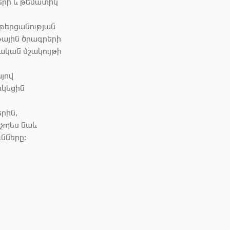
երի և թեմատիկ
նթերցանության
ային ծրագրերի
ական մշակույթի
յով
ակեցին
րին,
չպես նաև
նները։