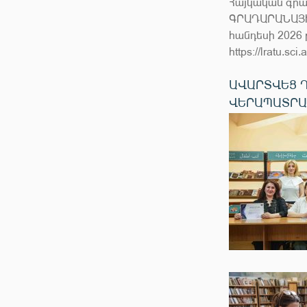
Հայկական գրա
ԳՐԱԴԱՐԱՆԱՅԻ
հանդեսի 2026
https://lratu.sc
ԱՎԱՐՏՎԵՑ 
ՎԵՐԱՊԱՏՐԱ