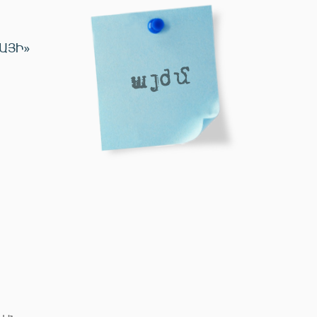
ԱՅԻ»
այժմ