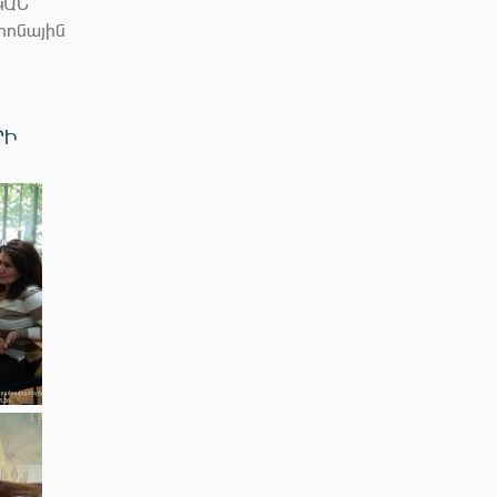
ԿԱՆ
ոնային
ՐԻ