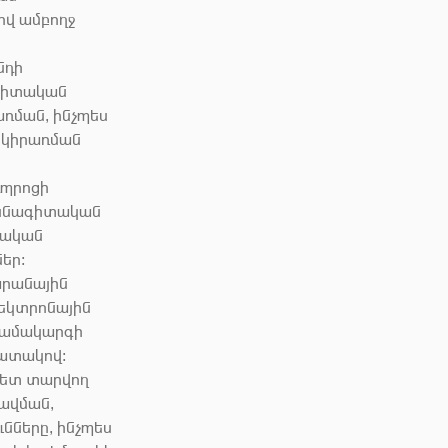
ով ամբողջ
նդի
ագիտական
առման, ինչպես
 կիրառման
դպրոցի
ասնագիտական
եսական
եր։
արանային
լեկտրոնային
 համակարգի
պատակով։
 հետ տարվող
ավման,
նները, ինչպես