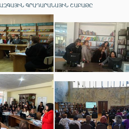
ԱԶԳԱՅԻՆ ԳՐԱԴԱՐԱՆԱՅԻՆ ՇԱԲԱԹԸ