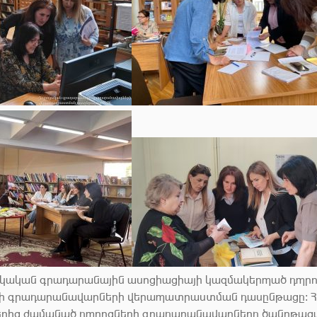
յկական գրադարանային ասոցիացիայի կազմակերպած դպր
ի գրադարանավարների վերապատրաստման դասընթացը։ 
երից ժամանած դպրոցների գրադարանավարները ծանոթաց