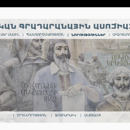
ԿԱՆ ԳՐԱԴԱՐԱՆԱՅԻՆ ԱՍՈՑԻԱ
|
ՆՈՐՈՒԹՅՈՒՆՆԵՐ
ՄԵՐ ՄԱՍԻՆ
|
ՀԱՄԱԳՈՐԾԱԿՑՈՒԹՅՈՒՆ
|
ՄԻՋՈՑԱՌՈ
|
ՕՐԵՆՍԴՐՈՒԹՅՈՒՆ
|
ՖՈՏՈԱՐԽԻՎ
|
ԱՆՑՅԱԼԻՑ