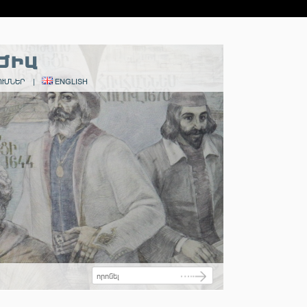
ՑԻԱ
ՒՄՆԵՐ
|
ENGLISH