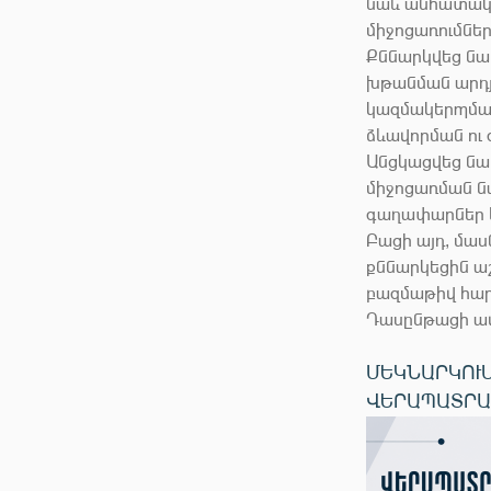
նաև անհատակա
միջոցառումներ
Քննարկվեց նաև
խթանման արդյ
կազմակերպման
ձևավորման ու
Անցկացվեց նա
միջոցառման ն
գաղափարներ և
Բացի այդ, մա
քննարկեցին ա
բազմաթիվ հարց
Դասընթացի ա
ՄԵԿՆԱՐԿՈՒ
ՎԵՐԱՊԱՏՐԱ