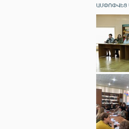
ԱՄՓՈՓՎԵՑ 