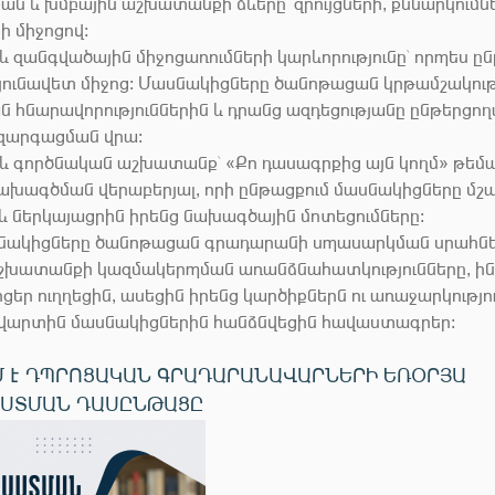
ն և խմբային աշխատանքի ձևերը՝ զրույցների, քննարկումն
ի միջոցով։
 զանգվածային միջոցառումների կարևորությունը՝ որպես ը
ունավետ միջոց։ Մասնակիցները ծանոթացան կրթամշակութ
 հնարավորություններին և դրանց ազդեցությանը ընթերցող
 զարգացման վրա։
և գործնական աշխատանք՝ «Քո դասագրքից այն կողմ» թեմա
ախագծման վերաբերյալ, որի ընթացքում մասնակիցները մշ
 ներկայացրին իրենց նախագծային մոտեցումները։
սնակիցները ծանոթացան գրադարանի սպասարկման սրահնե
շխատանքի կազմակերպման առանձնահատկությունները, ին
եր ուղղեցին, ասեցին իրենց կարծիքներն ու առաջարկությու
վարտին մասնակիցներին հանձնվեցին հավաստագրեր։
Մ Է ԴՊՐՈՑԱԿԱՆ ԳՐԱԴԱՐԱՆԱՎԱՐՆԵՐԻ ԵՌՕՐՅԱ
ՍՏՄԱՆ ԴԱՍԸՆԹԱՑԸ