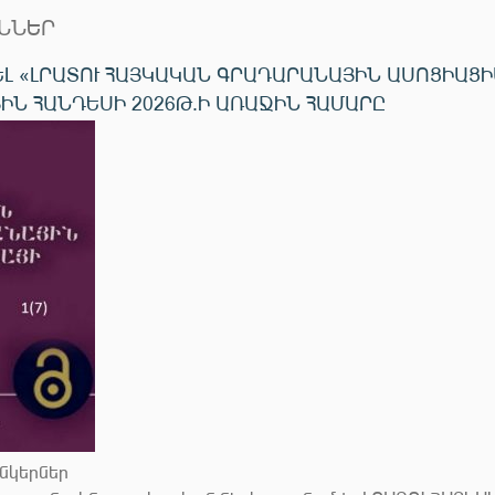
ՆՆԵՐ
ՍԵԼ «ԼՐԱՏՈՒ ՀԱՅԿԱԿԱՆ ԳՐԱԴԱՐԱՆԱՅԻՆ ԱՍՈՑԻԱՑԻ
ԻՆ ՀԱՆԴԵՍԻ 2026Թ.Ի ԱՌԱՋԻՆ ՀԱՄԱՐԸ
ընկերներ