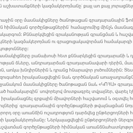
 աշխատանքների կազմակերպմանը՝ քայլ առ քայլ յուրացնել
աջին օրը մասնակիցները ծանոթացան գրադարանային ֆո
 հիմնական գործընթացներին՝ համալրումից մինչև մասն
սակարգում։ Քննարկվեցին գրականության գրանցման և հաշվ
կների կազմակերպման ու գրացուցակավորման համակարգի
ւթյունները։
մասնակիցները բանախոսի հետ քննարկեցին գրադարանի և 
ւթյան ձևերը, անդրադարձան գրադարանավարի դերին, մ
ին, առկա խնդիրներին և դրանց հնարավոր լուծումներին։ Տ
 զուգահեռ իրականացվեցին նաև գործնական առաջադրանքն
ջանակում մասնակիցները ծանոթացան նաև «ԿՈՀԱ» գրադ
 համակարգին՝ սովորելով մուտքագրել տվյալներ, վարել է
 իրականացնել գրքային միավորների հաշվառում և օգտվել
ուլներից՝ գրադարանային գործընթացների թվայնացման ն
րորդ օրը առանձին ուշադրություն դարձվեց ընթերցողների
 կազմակերպմանը։ Ներկայացվեցին ընթերցողների ներգր
աշվառման գործընթացների հիմնական առանձնահատկությու