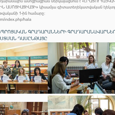
դարանային ասոցիացիան ներկայացնում է «ԼՐԱՏՈՒ ՀԱՅԿԱ
Ն ԱՍՈՑԻԱՑԻԱՅԻ» կիսամյա գիտատեղեկատվական էլեկտր
 թվականի 1-ին համարը:
i.am/index.php/hala
ԴՊՐՈՑԱԿԱՆ ԳՐԱԴԱՐԱՆՆԵՐԻ ԳՐԱԴԱՐԱՆԱՎԱՐՆԵ
ՍՏՄԱՆ ԴԱՍԸՆԹԱՑԸ