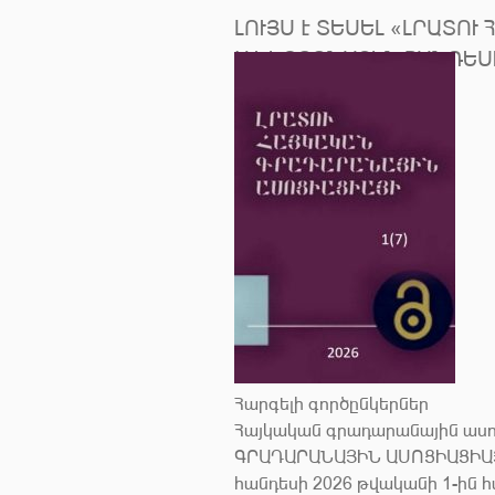
ԼՈՒՅՍ Է ՏԵՍԵԼ «ԼՐԱՏՈ
ԷԼԵԿՏՐՈՆԱՅԻՆ ՀԱՆԴԵՍ
Հարգելի գործընկերներ
Հայկական գրադարանային ասո
ԳՐԱԴԱՐԱՆԱՅԻՆ ԱՍՈՑԻԱՑԻԱՅ
հանդեսի 2026 թվականի 1-ին 