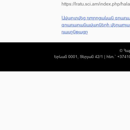
https://lratu.sci.am/index.php/hala
Ավարտվեց դպրոցական գրադ
Գրառումների
գրադարանավարների վերապ
դասընթացը
նավարկումը
Հայ
©
Երևան 0001, Տերյան 42/1
|
հեռ.` +374